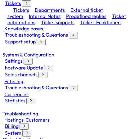
Tickets
Tickets
Departments
External ticket
system
Internal Notes
Predefined replies
Ticket
automations
Ticket snippets
Ticket-Funktionen
Knowledge bases
Troubleshooting & Questions
Support setup
System & Configuration
Settings
hostware Update
Sales channels
Filtering
Troubleshooting & Questions
Currencies
Statistics
Troubleshooting
Hostings
Customers
Billing
System