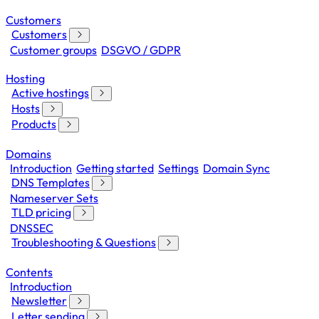
Customers
Customers
Customer groups
DSGVO / GDPR
Hosting
Active hostings
Hosts
Products
Domains
Introduction
Getting started
Settings
Domain Sync
DNS Templates
Nameserver Sets
TLD pricing
DNSSEC
Troubleshooting & Questions
Contents
Introduction
Newsletter
Letter sending