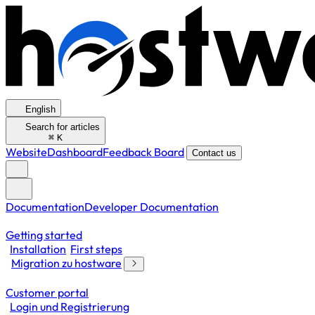
English
Search for articles
⌘
K
Website
Dashboard
Feedback Board
Contact us
Documentation
Developer Documentation
Getting started
Installation
First steps
Migration zu hostware
Customer portal
Login und Registrierung