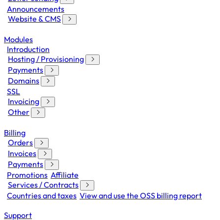
Announcements
Website & CMS
Modules
Introduction
Hosting / Provisioning
Payments
Domains
SSL
Invoicing
Other
Billing
Orders
Invoices
Payments
Promotions
Affiliate
Services / Contracts
Countries and taxes
View and use the OSS billing report
Support