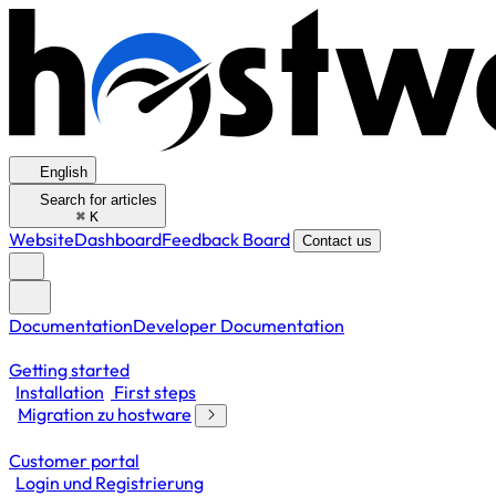
English
Search for articles
⌘
K
Website
Dashboard
Feedback Board
Contact us
Documentation
Developer Documentation
Getting started
Installation
First steps
Migration zu hostware
Customer portal
Login und Registrierung