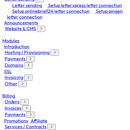
Letter sending
Setup letterxpress letter connection
Setup onlinebrief24 letter connection
Setup pingen
letter connection
Announcements
Website & CMS
Modules
Introduction
Hosting / Provisioning
Payments
Domains
SSL
Invoicing
Other
Billing
Orders
Invoices
Payments
Promotions
Affiliate
Services / Contracts