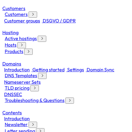
Customers
Customers
Customer groups
DSGVO / GDPR
Hosting
Active hostings
Hosts
Products
Domains
Introduction
Getting started
Settings
Domain Sync
DNS Templates
Nameserver Sets
TLD pricing
DNSSEC
Troubleshooting & Questions
Contents
Introduction
Newsletter
Letter sending