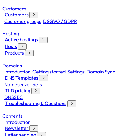
Customers
Customers
Customer groups
DSGVO / GDPR
Hosting
Active hostings
Hosts
Products
Domains
Introduction
Getting started
Settings
Domain Sync
DNS Templates
Nameserver Sets
TLD pricing
DNSSEC
Troubleshooting & Questions
Contents
Introduction
Newsletter
Letter sending