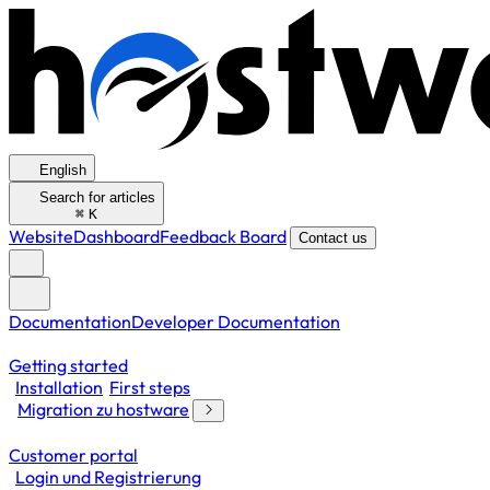
English
Search for articles
⌘
K
Website
Dashboard
Feedback Board
Contact us
Documentation
Developer Documentation
Getting started
Installation
First steps
Migration zu hostware
Customer portal
Login und Registrierung