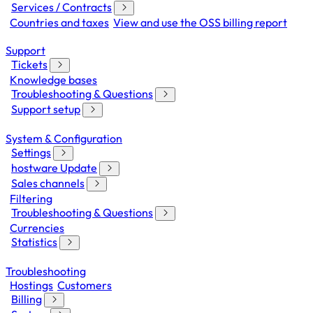
Services / Contracts
Countries and taxes
View and use the OSS billing report
Support
Tickets
Knowledge bases
Troubleshooting & Questions
Support setup
System & Configuration
Settings
hostware Update
Sales channels
Filtering
Troubleshooting & Questions
Currencies
Statistics
Troubleshooting
Hostings
Customers
Billing