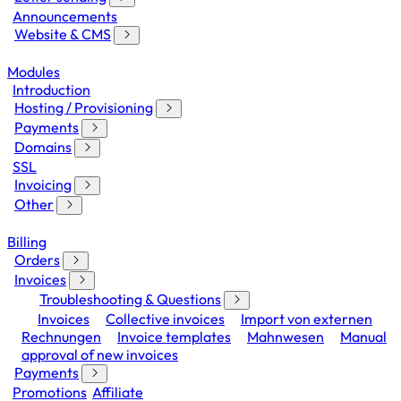
Announcements
Website & CMS
Modules
Introduction
Hosting / Provisioning
Payments
Domains
SSL
Invoicing
Other
Billing
Orders
Invoices
Troubleshooting & Questions
Invoices
Collective invoices
Import von externen
Rechnungen
Invoice templates
Mahnwesen
Manual
approval of new invoices
Payments
Promotions
Affiliate