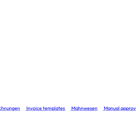
echnungen
Invoice templates
Mahnwesen
Manual approva