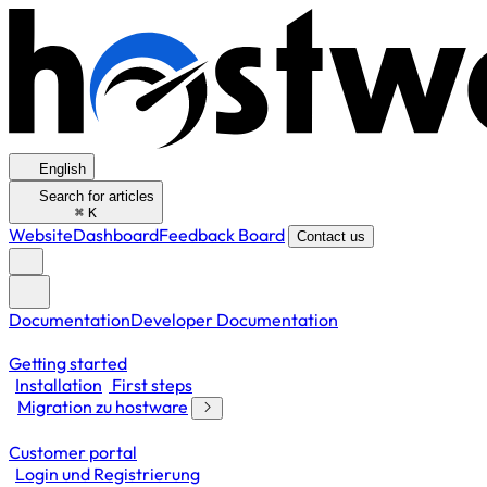
English
Search for articles
⌘
K
Website
Dashboard
Feedback Board
Contact us
Documentation
Developer Documentation
Getting started
Installation
First steps
Migration zu hostware
Customer portal
Login und Registrierung