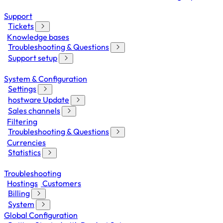
Support
Tickets
Knowledge bases
Troubleshooting & Questions
Support setup
System & Configuration
Settings
hostware Update
Sales channels
Filtering
Troubleshooting & Questions
Currencies
Statistics
Troubleshooting
Hostings
Customers
Billing
System
Global Configuration