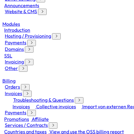
Announcements
Website & CMS
Modules
Introduction
Hosting / Provisioning
Payments
Domains
SSL
Invoicing
Other
Billing
Orders
Invoices
Troubleshooting & Questions
Invoices
Collective invoices
Import von externen R
Payments
Promotions
Affiliate
Services / Contracts
Countries and taxes
View and use the OSS billing report