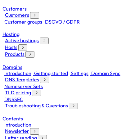
Customers
Customers
Customer groups
DSGVO / GDPR
Hosting
Active hostings
Hosts
Products
Domains
Introduction
Getting started
Settings
Domain Sync
DNS Templates
Nameserver Sets
TLD pricing
DNSSEC
Troubleshooting & Questions
Contents
Introduction
Newsletter
Letter sending