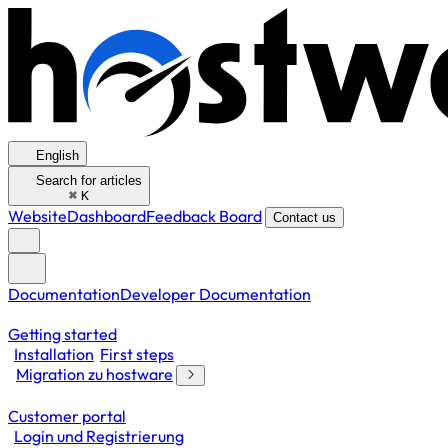
English
Search for articles
⌘
K
Website
Dashboard
Feedback Board
Contact us
Documentation
Developer Documentation
Getting started
Installation
First steps
Migration zu hostware
Customer portal
Login und Registrierung