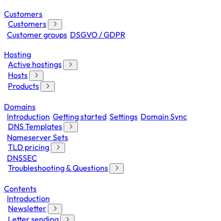
Customers
Customers
Customer groups
DSGVO / GDPR
Hosting
Active hostings
Hosts
Products
Domains
Introduction
Getting started
Settings
Domain Sync
DNS Templates
Nameserver Sets
TLD pricing
DNSSEC
Troubleshooting & Questions
Contents
Introduction
Newsletter
Letter sending