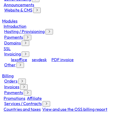
Announcements
Website & CMS
Modules
Introduction
Hosting / Provisioning
Payments
Domains
SSL
Invoicing
lexoffice
sevdesk
PDF invoice
Other
Billing
Orders
Invoices
Payments
Promotions
Affiliate
Services / Contracts
Countries and taxes
View and use the OSS billing report