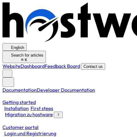
English
Search for articles
⌘
K
Website
Dashboard
Feedback Board
Contact us
Documentation
Developer Documentation
Getting started
Installation
First steps
Migration zu hostware
Customer portal
Login und Registrierung