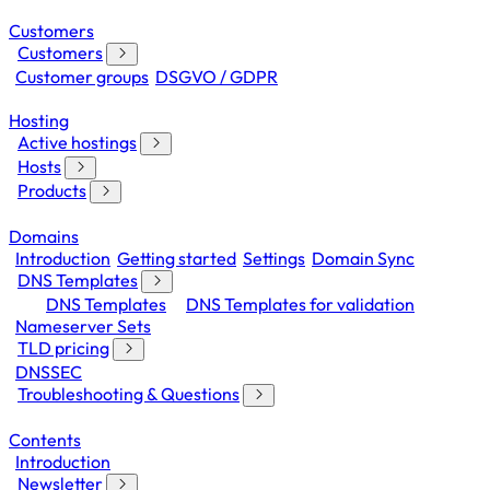
Customers
Customers
Customer groups
DSGVO / GDPR
Hosting
Active hostings
Hosts
Products
Domains
Introduction
Getting started
Settings
Domain Sync
DNS Templates
DNS Templates
DNS Templates for validation
Nameserver Sets
TLD pricing
DNSSEC
Troubleshooting & Questions
Contents
Introduction
Newsletter