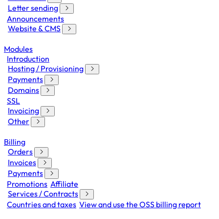
Letter sending
Announcements
Website & CMS
Modules
Introduction
Hosting / Provisioning
Payments
Domains
SSL
Invoicing
Other
Billing
Orders
Invoices
Payments
Promotions
Affiliate
Services / Contracts
Countries and taxes
View and use the OSS billing report